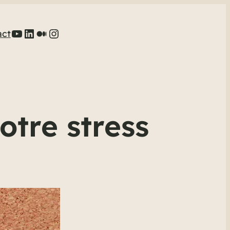
YouTube
LinkedIn
Medium
Instagram
act
otre stress