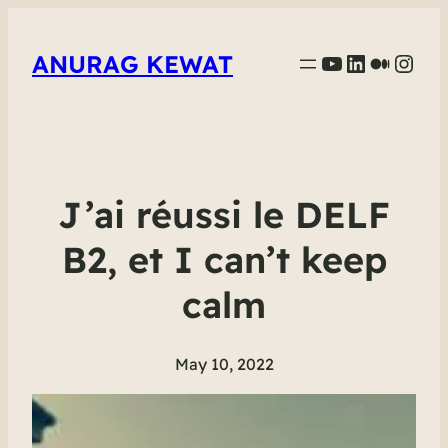
YouTube
LinkedIn
Mediu
Inst
ANURAG KEWAT
J’ai réussi le DELF
B2, et I can’t keep
calm
May 10, 2022