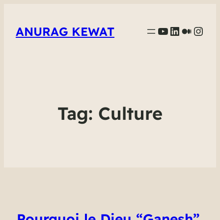
YouTube
LinkedIn
Mediu
Inst
ANURAG KEWAT
Tag:
Culture
Pourquoi le Dieu “Ganesh”,